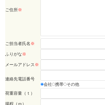
ご住所
※
ご担当者氏名
※
ふりがな
※
メールアドレス
※
連絡先電話番号
会社
携帯
その他
荷重容量（ｔ）
揚程（ｍ）